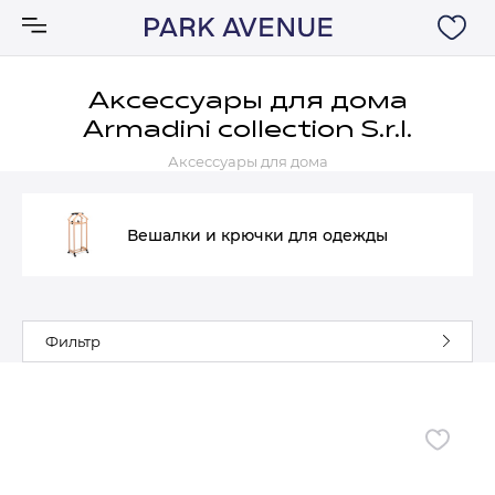
Аксессуары для дома
Armadini collection S.r.l.
Аксессуары
Аксессуары для дома
Ковры
Вешалки и крючки для одежды
Мебель
Свет
Фильтр
Акции
Бренды