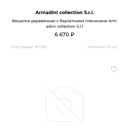
Armadini collection S.r.l.
Вешалка деревянная с бархатными плечиками Arm
adini collection S.r.l
6 670
₽
Код товара:
69 230
Наличие:
10 шт.