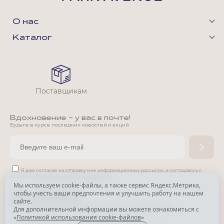
О нас
Каталог
Поставщикам
Вдохновение - у вас в почте!
Будьте в курсе последних новостей и акций
Я даю согласие на отправку мне информационных рассылок,
и соглашаюсь с
условиями
Политики конфиденциальности
Мы используем cookie-файлы, а также сервис Яндекс.Метрика,
чтобы учесть ваши предпочтения и улучшить работу на нашем
*
сайте.
*
Признана экстремистской организацией и запрещена в РФ.
Для дополнительной информации вы можете ознакомиться с
«
Политикой использования cookie-файлов
»