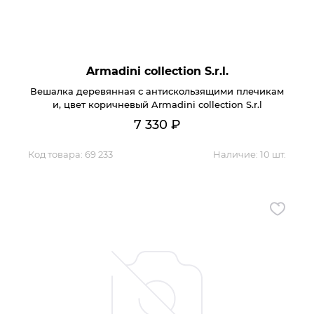
Armadini collection S.r.l.
Вешалка деревянная с антискользящими плечикам
и, цвет коричневый Armadini collection S.r.l
7 330
₽
Код товара:
69 233
Наличие:
10 шт.