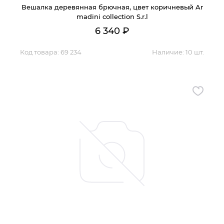
Вешалка деревянная брючная, цвет коричневый Ar
madini collection S.r.l
6 340
₽
Код товара:
69 234
Наличие:
10 шт.