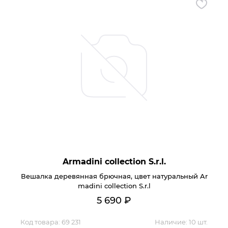
Контакты
Обратная связь
Armadini collection S.r.l.
Вешалка деревянная брючная, цвет натуральный Ar
madini collection S.r.l
5 690
₽
Код товара:
69 231
Наличие:
10 шт.