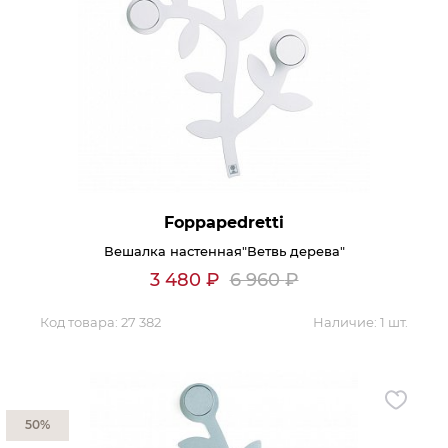
Foppapedretti
Вешалка настенная"Ветвь дерева"
3 480
₽
6 960
₽
Код товара:
27 382
Наличие:
1 шт.
50%