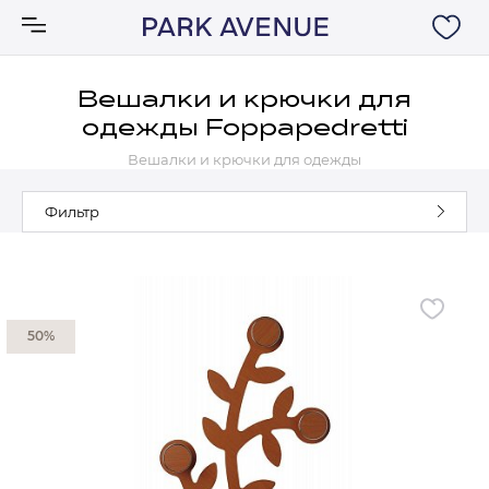
Вешалки и крючки для
одежды Foppapedretti
Аксессуары
Вешалки и крючки для одежды
Ковры
Фильтр
Мебель
Свет
50%
Акции
Бренды