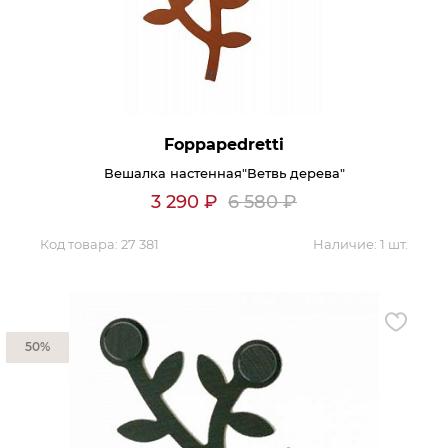
Гостиная
Мягкая мебель
Кухня
Диваны
Спальня
Посуда
Детская
Аксессуары
Foppapedretti
Прихожая
Кресла
Вешалка настенная"Ветвь дерева"
Кабинет
Ковры
3 290
₽
6 580
₽
Мебель
Аксессуары для столовой
Код товара:
27 381
Наличие:
1 шт.
Кровати
Свет
Как купить
Отзывы
50%
Доставка
Политика обработки
персональных данных
Оплата
Реквизиты
Вопросы и ответы
3D Тур