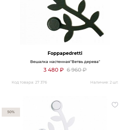
Контакты
Обратная связь
Foppapedretti
Вешалка настенная"Ветвь дерева"
3 480
₽
6 960
₽
Код товара:
27 376
Наличие:
2 шт.
50%