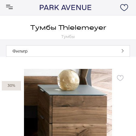
Тумбы Thielemeyer
Тумбы
Аксессуары
Фильтр
Ковры
Мебель
30%
Свет
Акции
Бренды