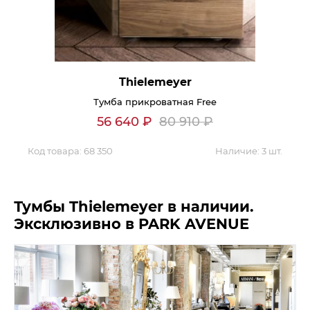
Гостиная
Мягкая мебель
Кухня
Диваны
Спальня
Посуда
Thielemeyer
Детская
Аксессуары
Тумба прикроватная Free
Прихожая
Кресла
56 640
₽
80 910
₽
Кабинет
Ковры
Мебель
Код товара:
68 350
Аксессуары для столовой
Наличие:
3 шт.
Кровати
Свет
Тумбы Thielemeyer в наличии.
Эксклюзивно в PARK AVENUE
Как купить
Отзывы
Доставка
Политика обработки
персональных данных
Оплата
Реквизиты
Вопросы и ответы
3D Тур