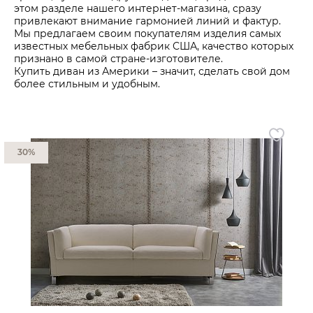
этом разделе нашего интернет-магазина, сразу
привлекают внимание гармонией линий и фактур.
Гостиная
Мягкая мебель
Мы предлагаем своим покупателям изделия самых
известных мебельных фабрик США, качество которых
Кухня
Диваны
признано в самой стране-изготовителе.
Спальня
Посуда
Купить диван из Америки – значит, сделать свой дом
более стильным и удобным.
Детская
Аксессуары
Прихожая
Кресла
Кабинет
Ковры
Мебель
30%
Аксессуары для столовой
Кровати
Свет
Как купить
Отзывы
Доставка
Политика обработки
персональных данных
Оплата
Реквизиты
Вопросы и ответы
3D Тур