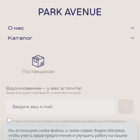
О нас
Каталог
Поставщикам
Вдохновение - у вас в почте!
Будьте в курсе последних новостей и акций
Я даю согласие на отправку мне информационных рассылок,
и соглашаюсь с
условиями
Политики конфиденциальности
Мы используем cookie-файлы, а также сервис Яндекс.Метрика,
чтобы учесть ваши предпочтения и улучшить работу на нашем
*