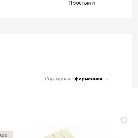
Все разделы
Простыни
Сортировка:
фирменная
60%