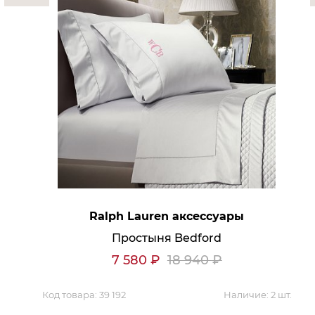
Аксессуары для столовой
Кольца для салфеток
Подушки для стула
Разделочные доски
Аксессуары для стола
Салфетки
Скатерти
Аксессуары для дома
Вешалки и крючки для одежды
Ковры
Мебель
Зеркала
Комоды
Консоли
Ralph Lauren аксессуары
Шкафы и стенки
Простыня Bedford
Шкафы
Тумбы
7 580
₽
18 940
₽
Мягкая мебель
Диваны
Кресла
Код товара:
39 192
Наличие:
2 шт.
Мебель офисная