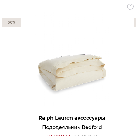
Кресла офисные
Столы офисные
Столы
Стулья
60%
Свет
Бра
Люстры
Настольные лампы
Плафоны и абажуры для настольных ламп
Подсветки картин
Светильники
Технический свет
Точечные светильники
Торшеры
Акции
Бренды
Ralph Lauren аксессуары
Пододеяльник Bedford
Гостиная