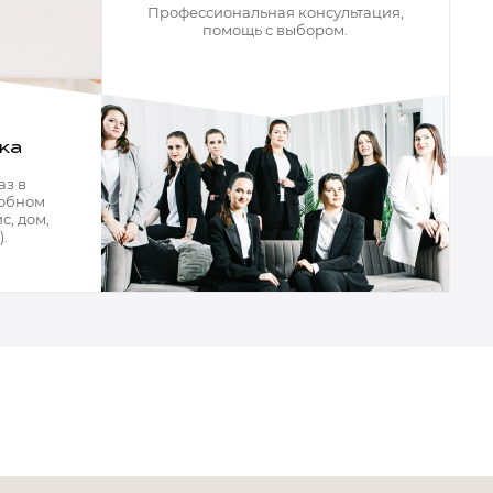
Профессиональная консультация,
помощь с выбором.
ка
аз в
добном
с, дом,
.