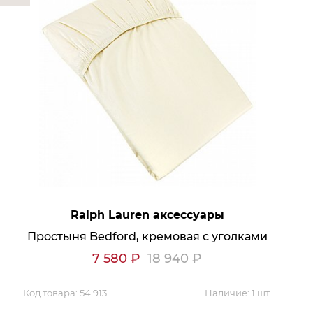
Ralph Lauren аксессуары
Простыня Bedford, кремовая с уголками
7 580
₽
18 940
₽
Код товара:
54 913
Наличие:
1 шт.