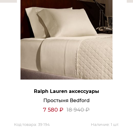
Ralph Lauren аксессуары
Простыня Bedford
7 580
₽
18 940
₽
Код товара:
39 194
Наличие:
1 шт.