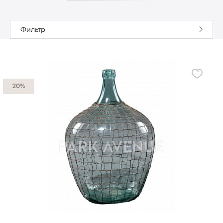
Гостиная
Мягкая мебель
Фильтр
Кухня
Диваны
Спальня
Посуда
Детская
Аксессуары
Прихожая
Кресла
20%
Кабинет
Ковры
Мебель
Аксессуары для столовой
Кровати
Свет
Как купить
Отзывы
Доставка
Политика обработки
персональных данных
Оплата
Реквизиты
Вопросы и ответы
3D Тур