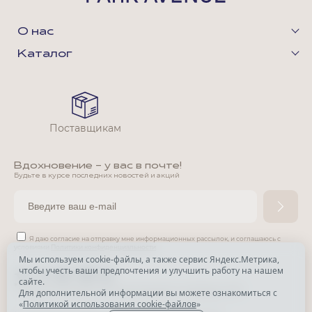
О нас
Каталог
Поставщикам
Вдохновение - у вас в почте!
Будьте в курсе последних новостей и акций
Я даю согласие на отправку мне информационных рассылок,
и соглашаюсь с
условиями
Политики конфиденциальности
Мы используем cookie-файлы, а также сервис Яндекс.Метрика,
чтобы учесть ваши предпочтения и улучшить работу на нашем
*
сайте.
*
Признана экстремистской организацией и запрещена в РФ.
Для дополнительной информации вы можете ознакомиться с
«
Политикой использования cookie-файлов
»