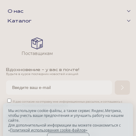
О нас
Каталог
Поставщикам
Вдохновение - у вас в почте!
Будьте в курсе последних новостей и акций
Я даю согласие на отправку мне информационных рассылок,
и соглашаюсь с
условиями
Политики конфиденциальности
Мы используем cookie-файлы, а также сервис Яндекс.Метрика,
чтобы учесть ваши предпочтения и улучшить работу на нашем
*
сайте.
*
Признана экстремистской организацией и запрещена в РФ.
Для дополнительной информации вы можете ознакомиться с
«
Политикой использования cookie-файлов
»
© Park Avenue, 2015 - 2026. Все права защищены